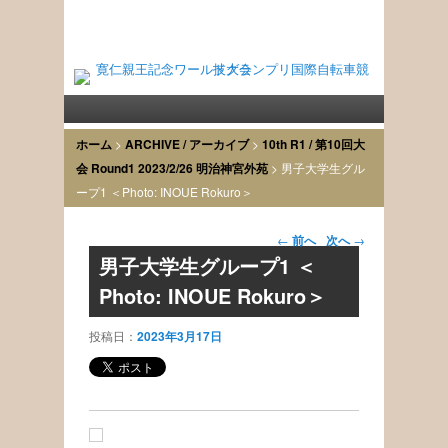
寛仁親王記念ワールドグ
PRINCE TOMOHITO MEMORIAL WORLD GRAND PRIX
Primary menu
Skip to primary content
Skip to secondary content
ランプリ国際自転車競技
ホーム
>
ARCHIVE / アーカイブ
>
10th R1 / 第10回大
大会
会 Round1 2023/2/26 明治神宮外苑
> 男子大学生グル
ープ1 ＜Photo: INOUE Rokuro＞
Post
←
前へ
次へ
→
navigation
男子大学生グループ1 ＜
Photo: INOUE Rokuro＞
投稿日：
2023年3月17日