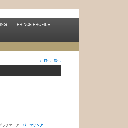
ING
PRINCE PROFILE
Post
←
前へ
次へ
→
navigation
ブックマーク：
パーマリンク